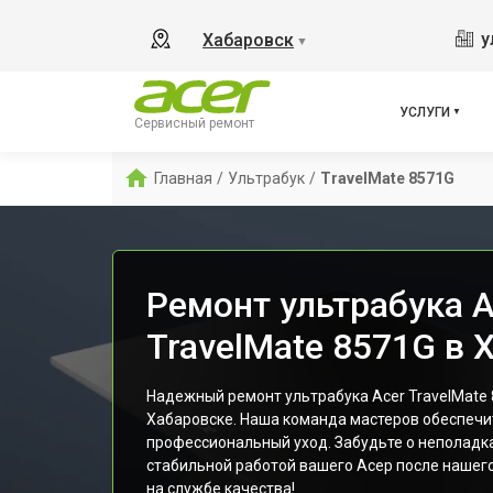
у
Хабаровск
▼
УСЛУГИ
Сервисный ремонт
Главная
/
Ультрабук
/
TravelMate 8571G
Ремонт ультрабука A
TravelMate 8571G в 
Надежный ремонт ультрабука Acer TravelMate 
Хабаровске. Наша команда мастеров обеспечи
профессиональный уход. Забудьте о неполадк
стабильной работой вашего Асер после нашего
на службе качества!