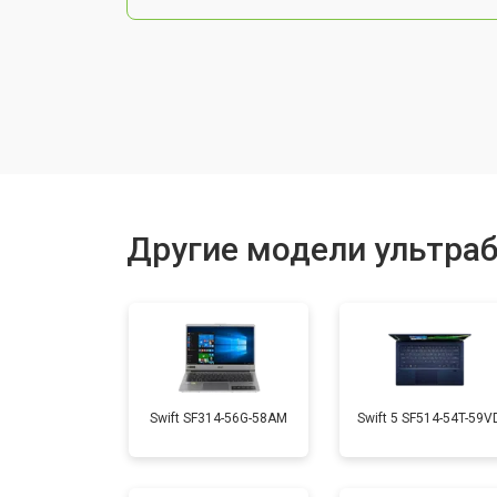
Чистка от пыли
Замена тачпада
Замена клавиатуры
Другие модели ультраб
Замена аккумулятора
Установка видеокарты
Swift SF314-56G-58AM
Swift 5 SF514-54T-59V
Замена оперативной памяти