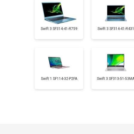
Замена микрофона
Замена кулера
Swift 3 SF314-41-R759
Swift 3 SF314-41-R43
Замена USB порта
Замена HDMI порта
Swift 1 SF114-32-P2FA
Swift 3 SF313-51-53M
Замена матрицы
Замена материнской платы
Замена жесткого диска HDD/SSD