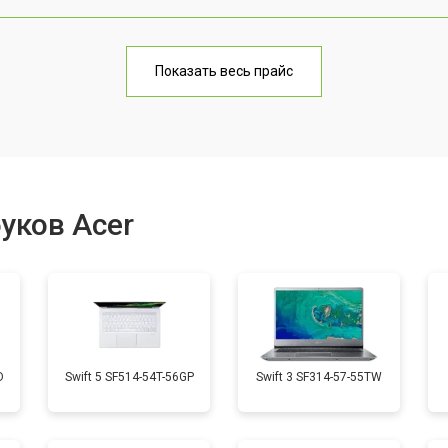
от 70 мин
о
Показать весь прайс
от 60 мин
о
от 70 мин
о
уков Acer
от 50 мин
о
от 60 мин
о
D
Swift 5 SF514-54T-56GP
Swift 3 SF314-57-55TW
от 40 мин
о