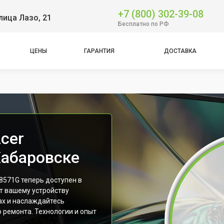
+7 (800) 302-39-08
лица Лазо, 21
Бесплатно по РФ
ЦЕНЫ
ГАРАНТИЯ
ДОСТАВКА
cer
Хабаровске
8571G теперь доступен в
т вашему устройству
ах и наслаждайтесь
 ремонта. Технологии и опыт