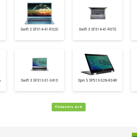
от 70 мин
о
от 50 мин
о
1
Swift 3 SF314-41-R32D
Swift 3 SF314-41-R0TE
от 70 мин
о
от 50 мин
о
A
Swift 3 SF313-51-3410
Spin 5 SP513-52N-834R
от 110 мин
о
от 60 мин
о
от 60 мин
о