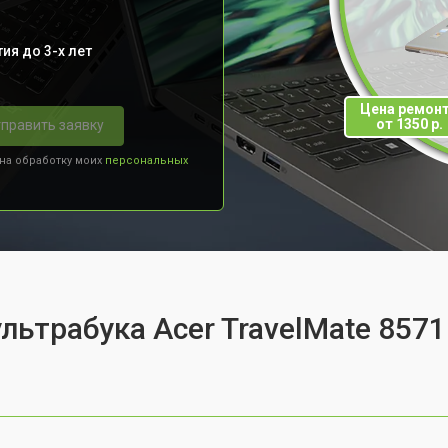
ия до 3-х лет
Цена ремон
от 1350 р.
править заявку
 на обработку моих
персональных
льтрабука Acer TravelMate 857