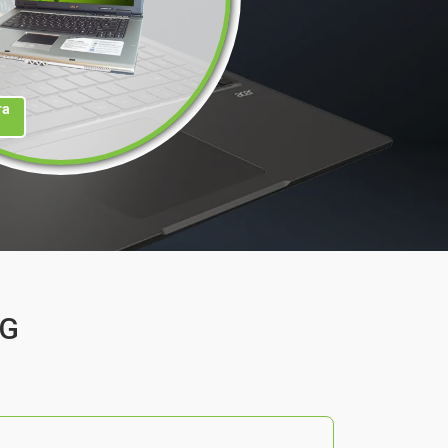
та
1G