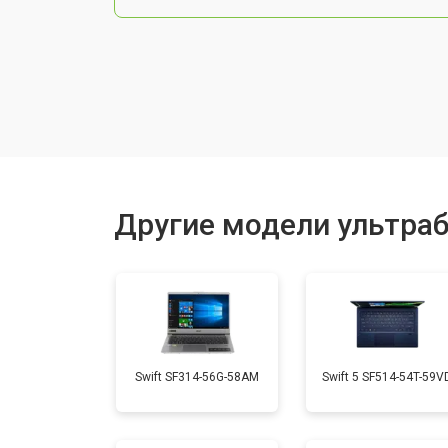
Чистка от пыли
Замена тачпада
Замена клавиатуры
Другие модели ультраб
Замена аккумулятора
Установка видеокарты
Swift SF314-56G-58AM
Swift 5 SF514-54T-59V
Замена оперативной памяти