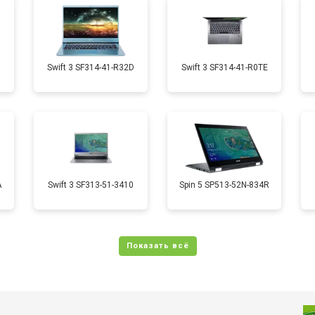
от 70 мин
о
от 50 мин
о
1
Swift 3 SF314-41-R32D
Swift 3 SF314-41-R0TE
от 70 мин
о
от 50 мин
о
A
Swift 3 SF313-51-3410
Spin 5 SP513-52N-834R
от 110 мин
о
от 60 мин
о
от 60 мин
о