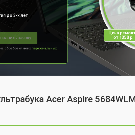
ия до 3-х лет
Цена ремон
от 1350 р.
править заявку
 на обработку моих
персональных
ультрабука Acer Aspire 5684WLM