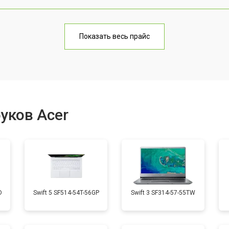
от 70 мин
о
Показать весь прайс
от 60 мин
о
от 70 мин
о
уков Acer
от 50 мин
о
от 60 мин
о
D
Swift 5 SF514-54T-56GP
Swift 3 SF314-57-55TW
от 40 мин
о