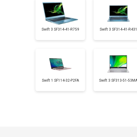
Замена микрофона
Замена кулера
Swift 3 SF314-41-R759
Swift 3 SF314-41-R43
Замена USB порта
Замена HDMI порта
Swift 1 SF114-32-P2FA
Swift 3 SF313-51-53M
Замена матрицы
Замена материнской платы
Замена жесткого диска HDD/SSD