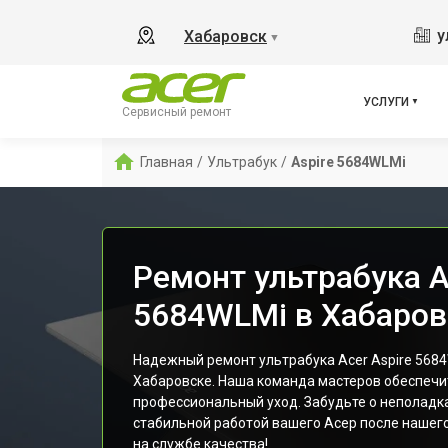
у
Хабаровск
▼
УСЛУГИ
Сервисный ремонт
Главная
/
Ультрабук
/
Aspire 5684WLMi
Ремонт ультрабука A
5684WLMi в Хабаров
Надежный ремонт ультрабука Acer Aspire 5684
Хабаровске. Наша команда мастеров обеспечи
профессиональный уход. Забудьте о неполадк
стабильной работой вашего Асер после нашего
на службе качества!