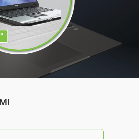
та
LMI