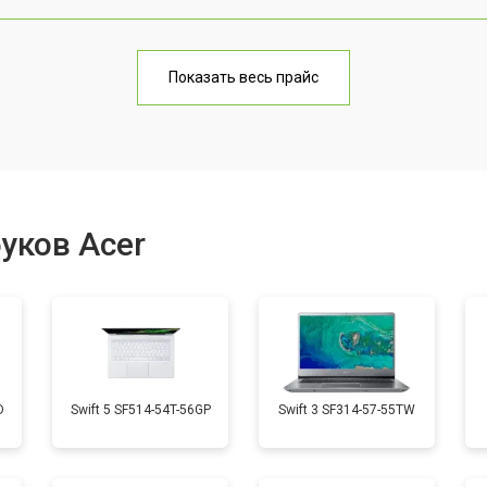
от 70 мин
о
Показать весь прайс
от 60 мин
о
от 70 мин
о
уков Acer
от 50 мин
о
от 60 мин
о
D
Swift 5 SF514-54T-56GP
Swift 3 SF314-57-55TW
от 40 мин
о