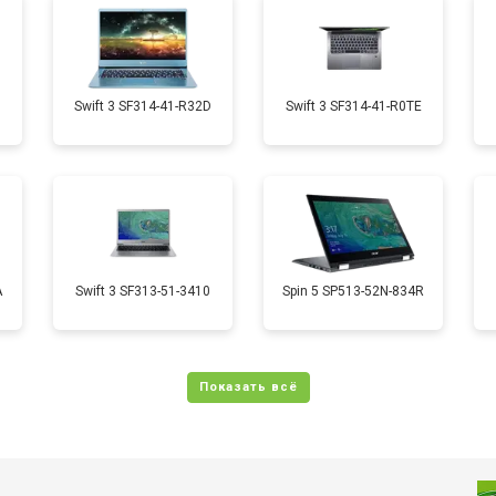
от 70 мин
о
от 50 мин
о
1
Swift 3 SF314-41-R32D
Swift 3 SF314-41-R0TE
от 70 мин
о
от 50 мин
о
A
Swift 3 SF313-51-3410
Spin 5 SP513-52N-834R
от 110 мин
о
от 60 мин
о
от 60 мин
о