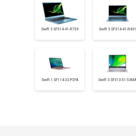
Замена микрофона
Замена кулера
Swift 3 SF314-41-R759
Swift 3 SF314-41-R43
Замена USB порта
Замена HDMI порта
Swift 1 SF114-32-P2FA
Swift 3 SF313-51-53M
Замена матрицы
Замена материнской платы
Замена жесткого диска HDD/SSD