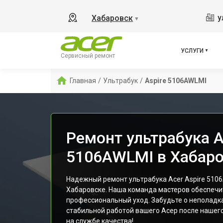
у
Хабаровск
▼
УСЛУГИ
Сервисный ремонт
Главная
/
Ультрабук
/
Aspire 5106AWLMI
Ремонт ультрабука A
5106AWLMI в Хабар
Надежный ремонт ультрабука Acer Aspire 5106
Хабаровске. Наша команда мастеров обеспечи
профессиональный уход. Забудьте о неполадк
стабильной работой вашего Асер после нашего
на службе качества!