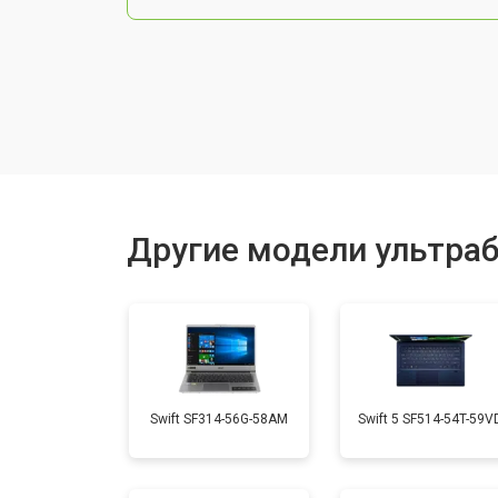
Чистка от пыли
Замена тачпада
Замена клавиатуры
Другие модели ультраб
Замена аккумулятора
Установка видеокарты
Swift SF314-56G-58AM
Swift 5 SF514-54T-59V
Замена оперативной памяти