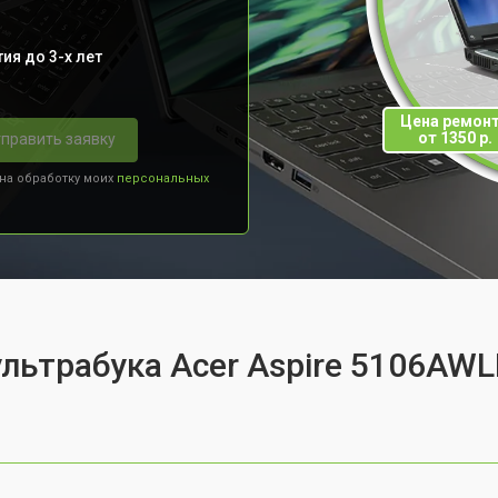
ия до 3-х лет
Цена ремон
от 1350 р.
править заявку
 на обработку моих
персональных
ультрабука Acer Aspire 5106AW