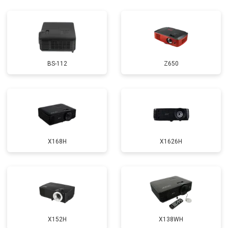
BS-112
Z650
X168H
X1626H
X152H
X138WH