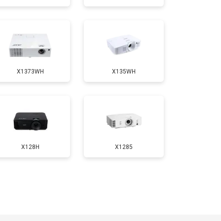
т 1900 ₽
Заказать
X1373WH
X135WH
X128H
X1285