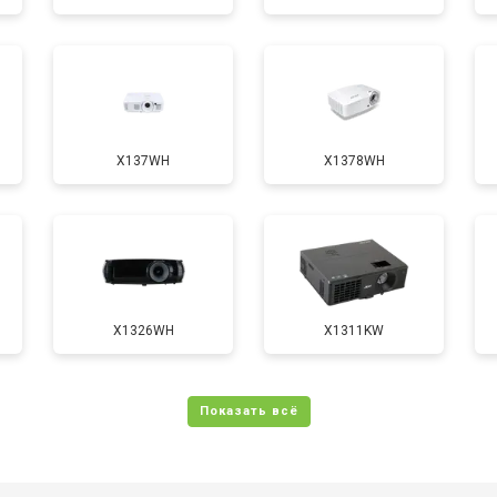
от 50 мин
о
X137WH
X1378WH
X1326WH
X1311KW