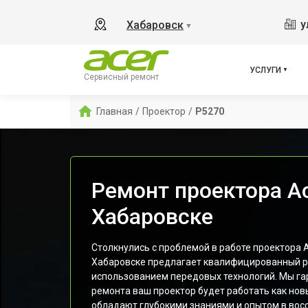
у
Хабаровск
▼
УСЛУГИ
Сервисный ремонт
Главная
/
Проектор
/
P5270
Ремонт проектора Ac
Хабаровске
Столкнулись с проблемой в работе проектора 
Хабаровске предлагает квалифицированный р
использованием передовых технологий. Мы га
ремонта ваш проектор будет работать как но
обладают глубокими знаниями и опытом в вос