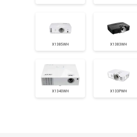
Замена блока розжига
X1385WH
X1383WH
X1340WH
X133PWH