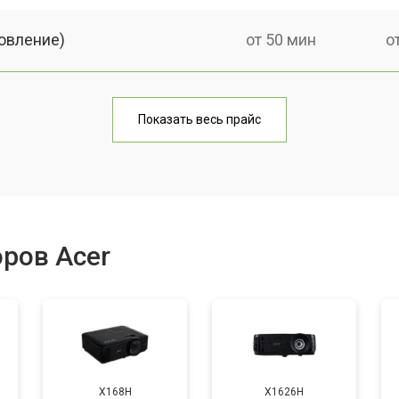
овление)
от 50 мин
о
от 60 мин
о
Показать весь прайс
от 50 мин
о
от 60 мин
о
ров Acer
от 50 мин
о
от 70 мин
о
X168H
X1626H