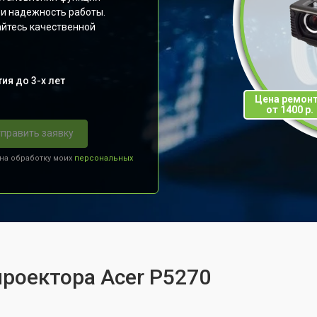
 и надежность работы.
йтесь качественной
ия до 3-х лет
Цена ремон
от 1400 р.
править заявку
 на обработку моих
персональных
проектора Acer P5270