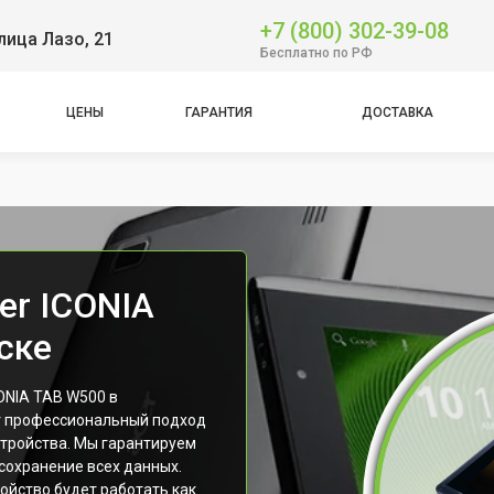
+7 (800) 302-39-08
лица Лазо, 21
Бесплатно по РФ
ЦЕНЫ
ГАРАНТИЯ
ДОСТАВКА
er ICONIA
ске
ONIA TAB W500 в
т профессиональный подход
стройства. Мы гарантируем
сохранение всех данных.
ойство будет работать как