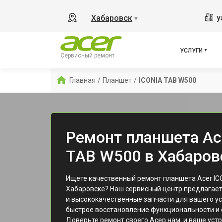
у
Хабаровск
▼
УСЛУГИ
Сервисный ремонт
Главная
/
Планшет
/
ICONIA TAB W500
Ремонт планшета Ac
TAB W500 в Хабаров
Ищете качественный ремонт планшета Acer IC
Хабаровске? Наш сервисный центр предлагае
и высококачественные запчасти для вашего у
быстрое восстановление функциональности и 
Доверьте ремонт своего Асер нам, и ваше устр