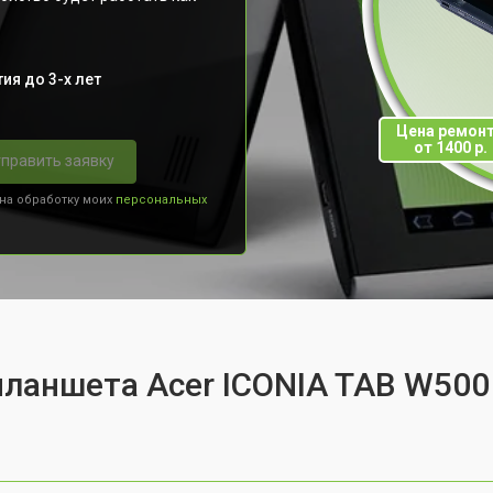
ия до 3-х лет
Цена ремон
от 1400 р.
править заявку
 на обработку моих
персональных
планшета Acer ICONIA TAB W500