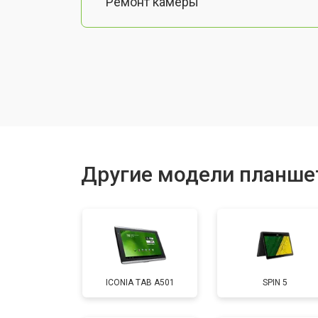
Ремонт камеры
Чистка от пыли
Замена стекла
Замена динамика
Другие модели планше
Замена задней крышки
Замена дисплея (экрана)
ICONIA TAB A501
SPIN 5
Замена аккумулятора