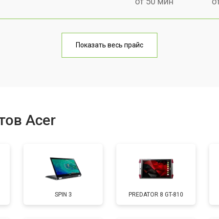
от 50 мин
о
от 70 мин
о
Показать весь прайс
от 50 мин
о
от 80 мин
о
тов Acer
от 50 мин
о
от 90 мин
о
SPIN 3
PREDATOR 8 GT-810
от 50 мин
о