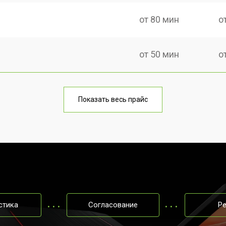
от 80 мин
о
от 50 мин
о
от 100 мин
о
Показать весь прайс
от 60 мин
о
от 80 мин
о
от 40 мин
о
стика
Согласование
Р