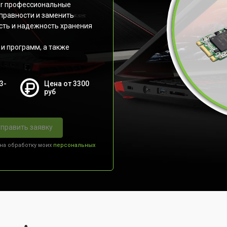
er профессиональные
правности и заменить
сть и надежность хранения
 и программ, а также
3-
Цена от 3300
руб
править заявку
 на обработку моих
персональных