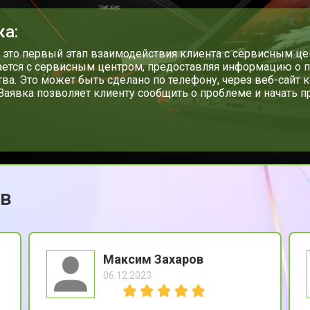
от 80 мин
о
ка:
от 110 мин
о
- это первый этап взаимодействия клиента с сервисным цен
ется с сервисным центром, предоставляя информацию о п
тва. Это может быть сделано по телефону, через веб-сайт 
 Заявка позволяет клиенту сообщить о проблеме и начать 
от 50 мин
о
от 90 мин
о
ов
от 40 мин
о
от 80 мин
о
Максим Захаров
06.12.2023
от 50 мин
о