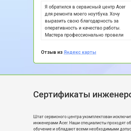
Я обратился в сервисный центр Acer
Замена Wi-Fi ноутбука Acer
для ремонта моего ноутбука. Хочу
выразить свою благодарность за
оперативность и качество работы.
Ремонт цепи питания
Мастера профессионально провели
диагностику и быстро устранили
проблему. Особенно порадовала
Отзыв из
Яндекс карты
Замена USB порта
гарантия на ремонтные работы.
Рекомендую этот сервис всем, кто
ценит качество и скорость
Замена звуковой карты
обслуживания.
Сертификаты инженеро
Замена кулера ноутбука Acer
Замена микрофона
Штат сервисного центра укомплектован исключ
инженерами Acer. Наши специалисты проходят о
обучение и обладают всеми необходимыми допу