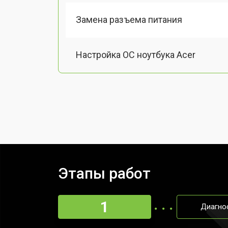
Замена разъема питания
Настройка ОС ноутбука Acer
Ремонт южного моста
Замена шлейфа ноутбука Acer
Ремонт вебкамеры
Этапы работ
Установка драйверов Windows
1
Диагно