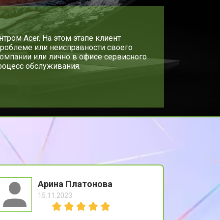
т 2300 ₽
Заказать
т 3800 ₽
тром Acer. На этом этапе клиент
Заказать
роблеме или неисправности своего
компании или лично в офисе сервисного
процесс обслуживания.
т 1500 ₽
Заказать
т 2900 ₽
Заказать
т 1200 ₽
Заказать
т 2300 ₽
Заказать
Арина Платонова
15.11.2023
т 2300 ₽
Заказать