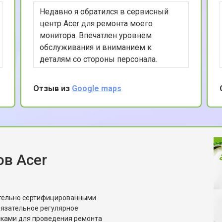
Недавно я обратился в сервисный
от 70 мин
о
центр Acer для ремонта моего
монитора. Впечатлен уровнем
обслуживания и вниманием к
от 70 мин
о
деталям со стороны персонала.
Ремонт был выполнен в кратчайшие
сроки, а цена оказалась весьма
Отзыв из
Google maps
от 70 мин
о
приемлемой. Хочу отметить
использование оригинальных
запчастей, что гарантирует
от 50 мин
о
долговечность ремонта. Спасибо за
вашу работу!
в Acer
от 80 мин
о
от 60 мин
о
ительно сертифицированными
бязательное регулярное
сками для проведения ремонта