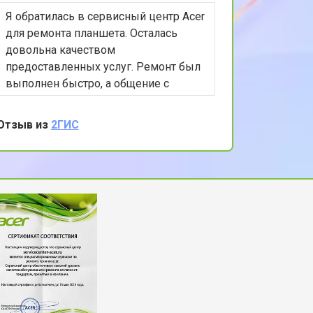
Я обратилась в сервисный центр Acer
т 2200 ₽
Заказать
для ремонта планшета. Осталась
довольна качеством
предоставленных услуг. Ремонт был
т 3500 ₽
Заказать
выполнен быстро, а общение с
персоналом было крайне приятным и
информативным. Ценю ваш
Отзыв из
2ГИС
т 2200 ₽
Заказать
профессионализм и внимание к
клиентам. Теперь я знаю, куда
обратиться в случае необходимости.
т 1700 ₽
Заказать
Спасибо за вашу работу!
т 2600 ₽
Заказать
т 2600 ₽
Заказать