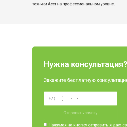
Замена оперативной памяти
техники Acer на профессиональном уровне.
Прошивка BIOS ноутбука Acer
Замена северного моста
Ремонт петель ноутбука Acer
Нужна консультация
Закажите бесплатную консультацию
Отправить заявку
Нажимая на кнопку отправить я даю св