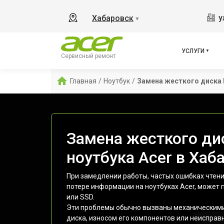
у
Хабаровск
▼
УСЛУГИ
Сервисный ремонт
Главная
/
Ноутбук
/
Замена жесткого диска
Замена жесткого ди
ноутбука Acer в Хаб
При замедлении работы, частых ошибках чтен
потере информации на ноутбуках Acer, может
или SSD.
Эти проблемы обычно вызваны механическим
диска, износом его компонентов или неисправ