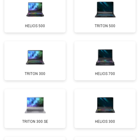
Замена Wi-Fi
от 2200 ₽
Заказать
Ремонт цепи питания
от 3500 ₽
Заказать
HELIOS 500
TRITON 500
Замена USB порта
от 2200 ₽
Заказать
Замена звуковой карты
от 1700 ₽
Заказать
Замена кулера
от 2600 ₽
Заказать
Замена микрофона
от 2600 ₽
Заказать
TRITON 300
HELIOS 700
Замена оперативной памяти
от 1100 ₽
Заказать
Прошивка BIOS
от 1500 ₽
Заказать
Замена северного моста
от 3500 ₽
Заказать
Ремонт петель
от 3990 ₽
Заказать
TRITON 300 SE
HELIOS 300