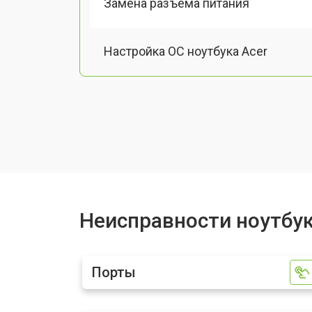
Замена разъема питания
Настройка ОС ноутбука Acer
Ремонт южного моста
Замена шлейфа ноутбука Acer
Ремонт вебкамеры
Неисправности ноутбук
Установка драйверов Windows
Порты
Ремонт мультиконтроллера