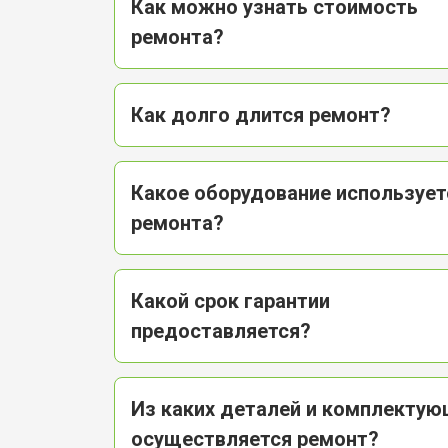
Как можно узнать стоимость
ремонта?
Замена оперативной памяти
Как долго длится ремонт?
Прошивка BIOS ноутбука Acer
Замена северного моста
Какое оборудование использует
ремонта?
Ремонт петель ноутбука Acer
Какой срок гарантии
предоставляется?
Из каких деталей и комплекту
осуществляется ремонт?