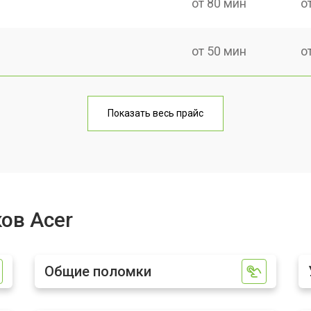
от 80 мин
о
от 50 мин
о
от 100 мин
о
Показать весь прайс
от 60 мин
о
от 80 мин
о
ов Acer
от 40 мин
о
Общие поломки
от 80 мин
о