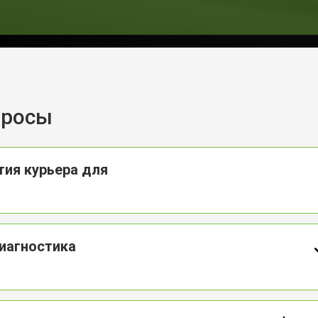
от 50 мин
о
от 70 мин
о
от 70 мин
о
просы
от 70 мин
о
тия курьера для
от 50 мин
о
иагностика
от 80 мин
о
от 60 мин
о