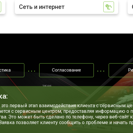
Сеть и интернет
от 60 мин
о
от 110 мин
о
от 50 мин
о
стика
Согласование
Р
от 90 мин
о
от 40 мин
о
ка:
- это первый этап взаимодействия клиента с сервисным цен
ется с сервисным центром, предоставляя информацию о п
от 80 мин
о
тва. Это может быть сделано по телефону, через веб-сайт 
 Заявка позволяет клиенту сообщить о проблеме и начать 