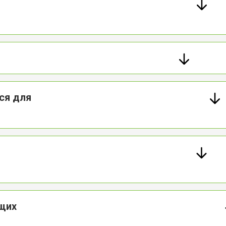
от 50 мин
о
от 50 мин
о
от 100 мин
о
ся для
от 70 мин
о
ющих