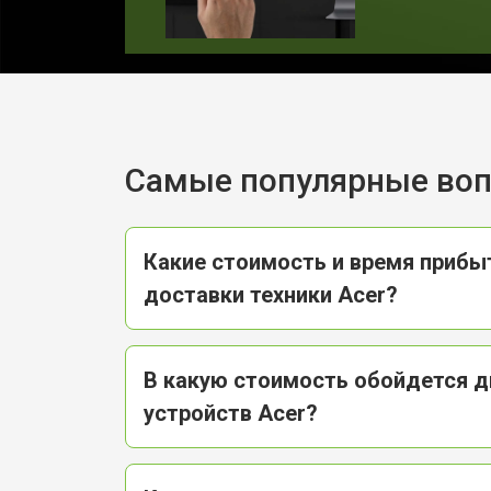
Замена матрицы ноутбука Acer
Замена Wi-Fi ноутбука Acer
Ремонт цепи питания
Самые популярные во
Замена USB порта
Какие стоимость и время прибы
доставки техники Acer?
Замена звуковой карты
В какую стоимость обойдется д
Замена кулера ноутбука Acer
устройств Acer?
Замена микрофона