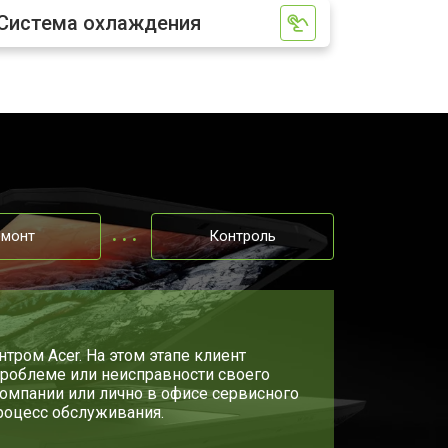
Система охлаждения
т 3300 ₽
Заказать
т 3800 ₽
Заказать
т 1500 ₽
Заказать
емонт
Контроль
т 2900 ₽
Заказать
т 1200 ₽
Заказать
тром Acer. На этом этапе клиент
роблеме или неисправности своего
т 2300 ₽
Заказать
компании или лично в офисе сервисного
процесс обслуживания.