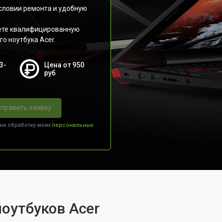
словии ремонта и удобную
аете квалифицированную
о ноутбука Acer.
3-
Цена от 950
руб
править заявку
 на обработку моих
персональных
ноутбуков Acer