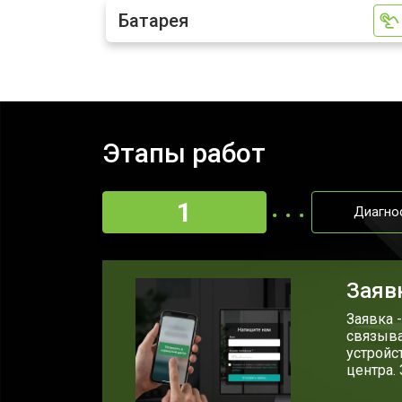
Батарея
Замена жесткого диска HDD/SSD
Замена разъема HDMI
Этапы работ
Замена тачпада ноутбука Acer
1
Диагно
Замена клавиатуры
Замена аккумулятора
Заяв
Заявка 
связыва
Замена материнской платы
устройс
центра.