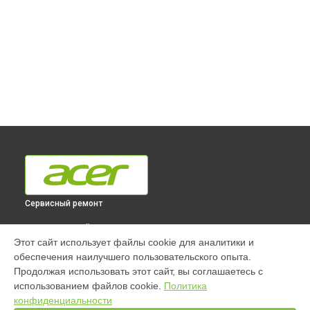
Сервисный ремонт
ВЫБЕРИ СВОЙ ГОРОД
Этот сайт использует файлы cookie для аналитики и
Ремонт моноблока Aspire C24-960 [DQ.BD7ER.002] Acer в
обеспечения наилучшего пользовательского опыта.
Краснодаре
Продолжая использовать этот сайт, вы соглашаетесь с
Ремонт моноблока Aspire C24-960 [DQ.BD7ER.002] Acer в
использованием файлов cookie.
Политика
Ростове-на-Дону
конфиденциальности
Ремонт моноблока Aspire C24-960 [DQ.BD7ER.002] Acer в