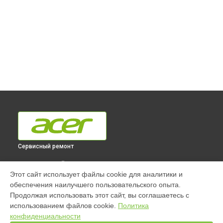
Сервисный ремонт
ВЫБЕРИ СВОЙ ГОРОД
Этот сайт использует файлы cookie для аналитики и
Ремонт моноблока Aspire C22-865 [DQ.BBRER.016] Acer в
обеспечения наилучшего пользовательского опыта.
Краснодаре
Продолжая использовать этот сайт, вы соглашаетесь с
Ремонт моноблока Aspire C22-865 [DQ.BBRER.016] Acer в
использованием файлов cookie.
Политика
Ростове-на-Дону
конфиденциальности
Ремонт моноблока Aspire C22-865 [DQ.BBRER.016] Acer в